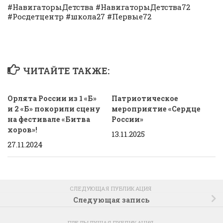
#НавигаторыДетства #НавигаторыДетства72
#Росдетцентр #школа27 #Первые72
ЧИТАЙТЕ ТАКЖЕ:
Орлята России из 1 «Б»
Патриотическое
и 2 «Б» покорили сцену
мероприятие «Сердце
на фестивале «Битва
России»
хоров»!
13.11.2025
27.11.2024
СЛЕДУЮЩАЯ ПУБЛИКАЦИЯ
Следующая запись
ПРЕДЫДУЩАЯ ПУБЛИКАЦИЯ