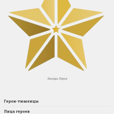
Звезда Героя
Герои-тюменцы
Лица героев