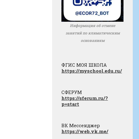
Информация об отмене
занятий по климатическим
основаниям
ФГИС МОЯ ШКОЛА
https://myschool.edu.ru/
СФЕРУМ
https://sferum.ru/?
p=start
ВК Мессенджер
https://web.vk.me/