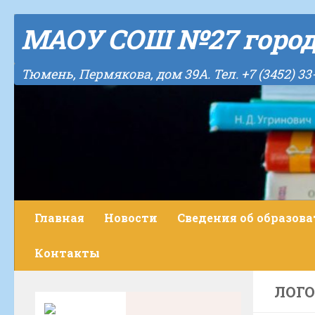
Skip to content
МАОУ СОШ №27 горо
Тюмень, Пермякова, дом 39А. Тел. +7 (3452) 33
Главная
Новости
Сведения об образов
Контакты
ЛОГ