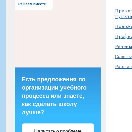
Решаем вместе
Приказ
пункт
Положе
Профил
Речевы
Советы
Распис
Есть предложения по
организации учебного
процесса или знаете,
как сделать школу
лучше?
Написать о проблеме