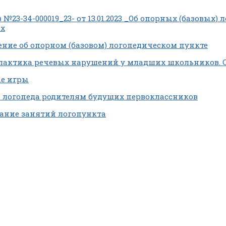
 №23-34-000019_23- от 13.01.2023 _Об опорных (базовых)
ах
ние об опорном (базовом) логопедическом пункте
актика речевых нарушений у младших школьников. С
е игры
 логопеда родителям будущих первоклассников
ание занятий логопункта