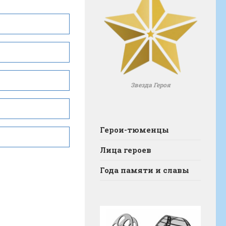
Звезда Героя
Герои-тюменцы
Лица героев
Года памяти и славы