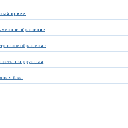
ный прием
ьменное обращение
ктронное обращение
бщить о коррупции
овая база