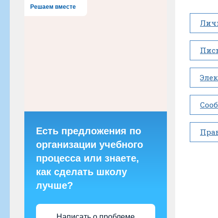
Решаем вместе
Лич
Пис
Эле
Соо
Есть предложения по
Прав
организации учебного
процесса или знаете,
как сделать школу
лучше?
Написать о проблеме