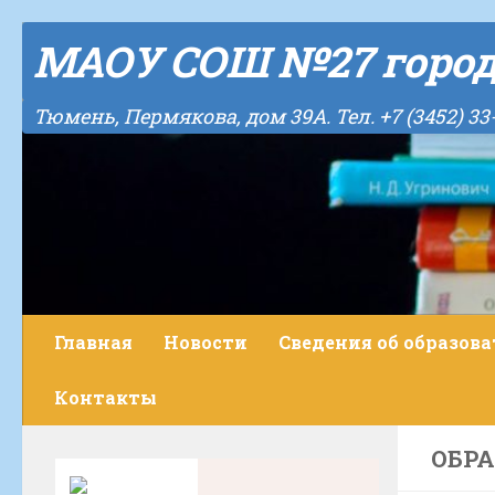
Skip to content
МАОУ СОШ №27 горо
Тюмень, Пермякова, дом 39А. Тел. +7 (3452) 33
Главная
Новости
Сведения об образов
Контакты
ОБР