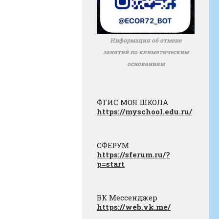
Информация об отмене
занятий по климатическим
основаниям
ФГИС МОЯ ШКОЛА
https://myschool.edu.ru/
СФЕРУМ
https://sferum.ru/?
p=start
ВК Мессенджер
https://web.vk.me/