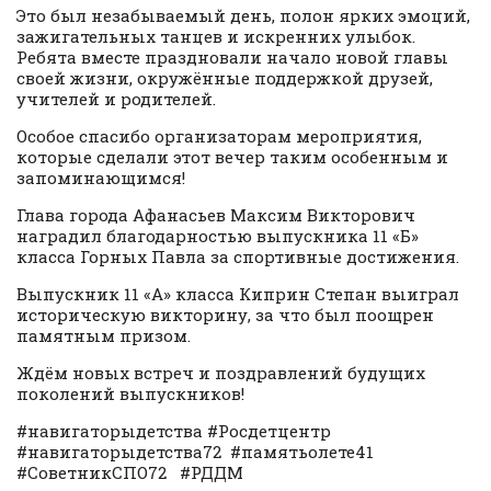
Это был незабываемый день, полон ярких эмоций,
зажигательных танцев и искренних улыбок.
Ребята вместе праздновали начало новой главы
своей жизни, окружённые поддержкой друзей,
учителей и родителей.
Особое спасибо организаторам мероприятия,
которые сделали этот вечер таким особенным и
запоминающимся!
Глава города Афанасьев Максим Викторович
наградил благодарностью выпускника 11 «Б»
класса Горных Павла за спортивные достижения.
Выпускник 11 «А» класса Киприн Степан выиграл
историческую викторину, за что был поощрен
памятным призом.
Ждём новых встреч и поздравлений будущих
поколений выпускников!
#навигаторыдетства #Росдетцентр
#навигаторыдетства72 #памятьолете41
#СоветникСПО72 #РДДМ