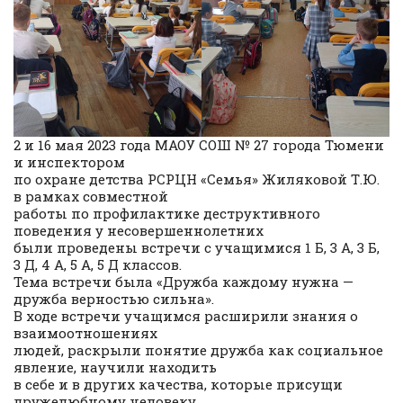
2 и 16 мая 2023 года МАОУ СОШ № 27 города Тюмени
и инспектором
по охране детства РСРЦН «Семья» Жиляковой Т.Ю.
в рамках совместной
работы по профилактике деструктивного
поведения у несовершеннолетних
были проведены встречи с учащимися 1 Б, 3 А, 3 Б,
3 Д, 4 А, 5 А, 5 Д классов.
Тема встречи была «Дружба каждому нужна —
дружба верностью сильна».
В ходе встречи учащимся расширили знания о
взаимоотношениях
людей, раскрыли понятие дружба как социальное
явление, научили находить
в себе и в других качества, которые присущи
дружелюбному человеку.