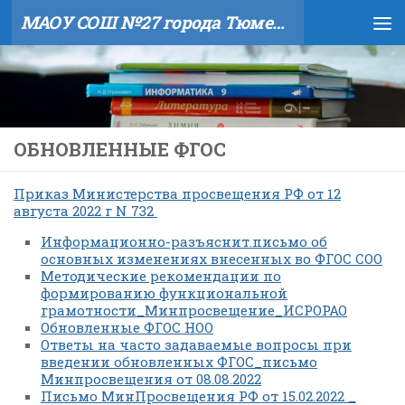
МАОУ СОШ №27 города Тюмени
Skip to content
ОБНОВЛЕННЫЕ ФГОС
Приказ Министерства просвещения РФ от 12
августа 2022 г N 732
Информационно-разъяснит.письмо об
основных изменениях внесенных во ФГОС СОО
Методические рекомендации по
формированию функциональной
грамотности_Минпросвещение_ИСРОРАО
Обновленные ФГОС НОО
Ответы на часто задаваемые вопросы при
введении обновленных ФГОС_письмо
Минпросвещения от 08.08.2022
Письмо МинПросвещения РФ от 15.02.2022 _