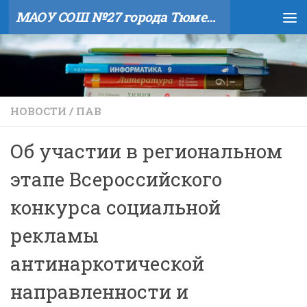
МАОУ СОШ №27 города Тюмени
Skip to content
НОВОСТИ
/
ПАВ
Об участии в региональном
этапе Всероссийского
конкурса социальной
рекламы
антинаркотической
направленности и