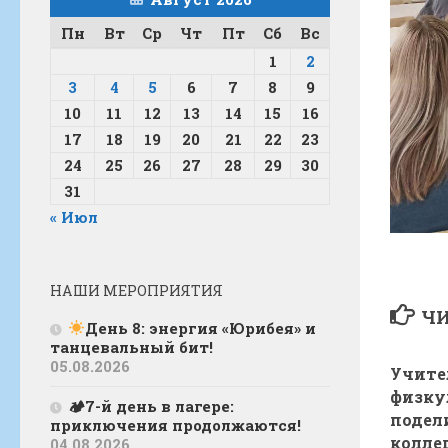
Пн
Вт
Ср
Чт
Пт
Сб
Вс
1
2
3
4
5
6
7
8
9
10
11
12
13
14
15
16
17
18
19
20
21
22
23
24
25
26
27
28
29
30
31
« Июл
НАШИ МЕРОПРИЯТИЯ
ЧИ
День 8: энергия «Юрибея» и
танцевальный бит!
05.08.2026
Учите
физку
🏕7-й день в лагере:
подел
приключения продолжаются!
колле
04.08.2026