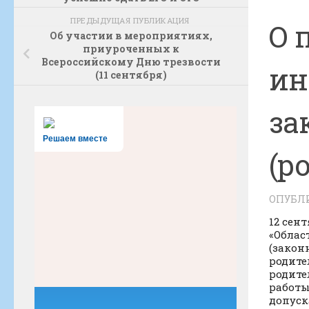
ПРЕДЫДУЩАЯ ПУБЛИКАЦИЯ
О 
Об участии в мероприятиях,
приуроченных к
Всероссийскому Дню трезвости
ин
(11 сентября)
за
Решаем вместе
(р
ОПУБЛ
12 сен
«Облас
(закон
родите
родите
работы
допуск