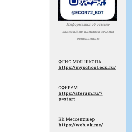
Информация об отмене
занятий по климатическим
основаниям
ФГИС МОЯ ШКОЛА
https://myschool.edu.ru/
СФЕРУМ
https://sferum.ru/?
p=start
ВК Мессенджер
https://web.vk.me/