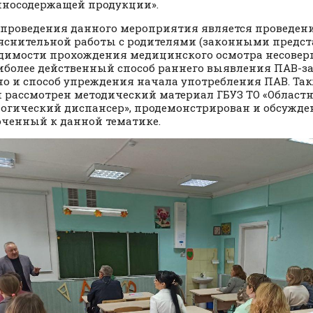
носодержащей продукции».
проведения данного мероприятия является проведен
яснительной работы с родителями (законными предст
димости прохождения медицинского осмотра несове
иболее действенный способ раннего выявления ПАВ-з
 но и способ упреждения начала употребления ПАВ. Та
 рассмотрен методический материал ГБУЗ ТО «Област
огический диспансер», продемонстрирован и обсужде
ченный к данной тематике.