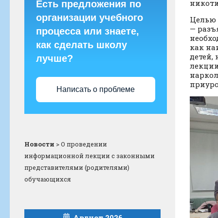
никоти
Есть предложения по
организации учебного
Целью 
— разъ
процесса или знаете,
необхо
как сделать школу
как на
детей,
лучше?
лекции
наркол
приуро
Написать о проблеме
Новости
>
О проведении
информационной лекции с законными
представителями (родителями)
обучающихся
Август 2026