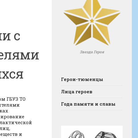
и с
телями
Звезда Героя
ихся
Герои-тюменцы
Лица героев
ом ГБУЗ ТО
Года памяти и славы
дителями
ках
мирование
илактической
лиц,
еществ и