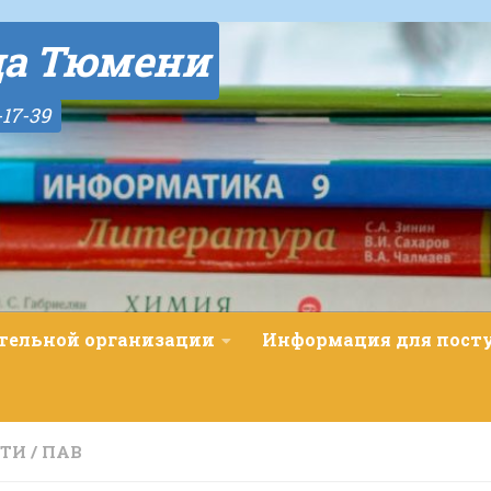
да Тюмени
-17-39
ательной организации
Информация для пос
СТИ
/
ПАВ