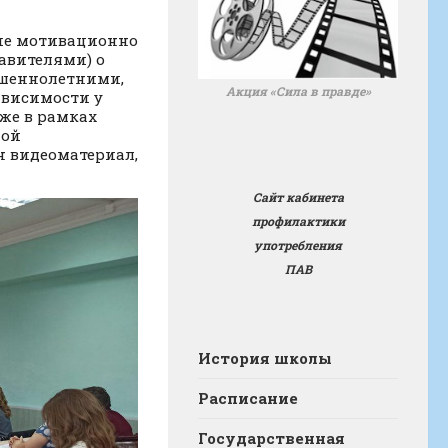
ие мотивационно
авителями) о
ршеннолетними,
Акция «Сила в правде»
ависимости у
кже в рамках
ной
н видеоматериал,
Сайт кабинета
профилактики
употребления
ПАВ
История школы
Расписание
Государственная