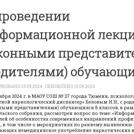
проведении
формационной лекци
конными представи
одителями) обучающ
ИКОВАНО
13.09.2024
· ОБНОВЛЕНО
13.09.2024
тября 2024 г. в МАОУ СОШ № 27 города Тюмени, психолог
тной наркологический диспансер» Беловым И.Н., с ро
ными представителями) обучающихся 8 классов, в рам
льского собрания, рассмотрен вопрос по теме: «Инфор
лей об особенностях современных направлений проф
, в том числе о мероприятиях по раннему выявлению 
ающих немедицинское употребление наркотических в