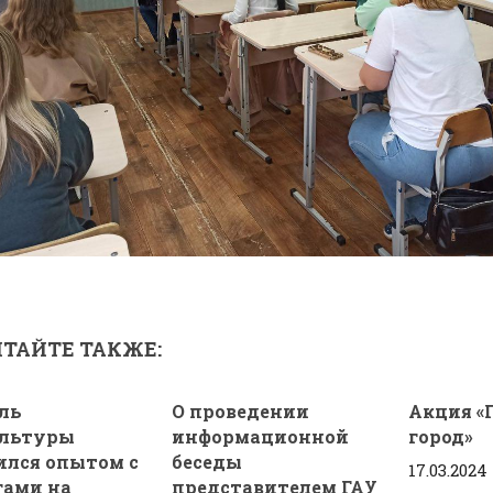
ТАЙТЕ ТАКЖЕ:
ль
О проведении
Акция 
льтуры
информационной
город»
ился опытом с
беседы
17.03.2024
гами на
представителем ГАУ