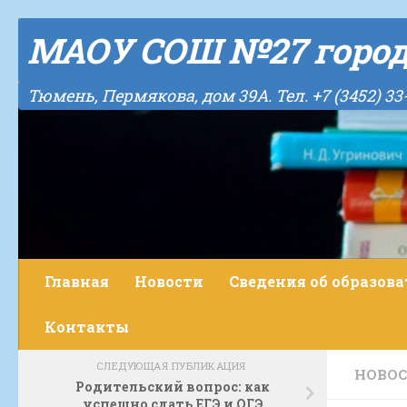
Skip to content
МАОУ СОШ №27 горо
Тюмень, Пермякова, дом 39А. Тел. +7 (3452) 33
Главная
Новости
Сведения об образов
Контакты
СЛЕДУЮЩАЯ ПУБЛИКАЦИЯ
НОВО
Родительский вопрос: как
успешно сдать ЕГЭ и ОГЭ