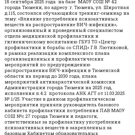
18 сентября 2025 года на базе МАОУ СОШ № 42
города Тюмени, по адресу :г. Тюмень, ул. Широтная
д.115, состоялся обучающийся тренинг-семинар на
тему: «Влияние употребления психоактивных
веществ на распространение ВИЧ-инфекции»,
организованный и проведенный специалистом
отдела медицинской профилактики и
гигиеническому воспитанию ГБУЗ ТО «Центр
профилактики и борьбы со СПИД» Г.В. Лютиковой,
в рамках реализации комплексного плана
организационных и профилактических
мероприятий по предупреждению
распространения ВИЧ-инфекции в Тюменской
области на период до 2030 года, плана
мероприятий антинаркотической комиссии
Администрации города Тюмени на 2025 год,
исполнения п.4.2 протокола АНК АГТ от 11.03.2025
№ 1/25. Участие в данном профилактическом
мероприятии приняли руководитель базового
кабинета профилактики потребления ПАВ МАОУ
СОШ №с 27 города Тюмени и педагоги,
ответственные за профилактику употребления
психоактивных веществ в закрепленных за
базовым Кабинетом образовательных