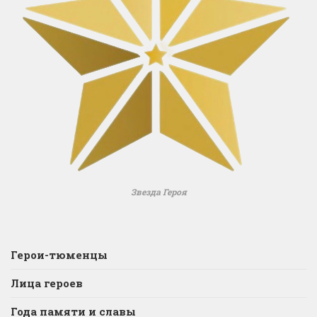
Звезда Героя
Герои-тюменцы
Лица героев
Года памяти и славы