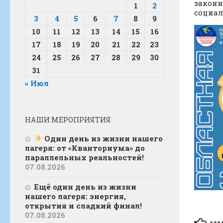
законн
1
2
социал
3
4
5
6
7
8
9
10
11
12
13
14
15
16
17
18
19
20
21
22
23
24
25
26
27
28
29
30
31
« Июл
НАШИ МЕРОПРИЯТИЯ
Один день из жизни нашего
лагеря: от «Кванториума» до
параллельных реальностей!
07.08.2026
Ещё один день из жизни
нашего лагеря: энергия,
открытия и сладкий финал!
07.08.2026