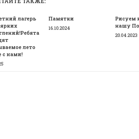
ТАЙТЕ ТАКЖЕ:
етний лагерь
Памятки
Рисуем 
 ярких
нашу По
16.10.2024
тлений!Ребята
20.04.2023
дят
ываемое лето
 с нами!
25