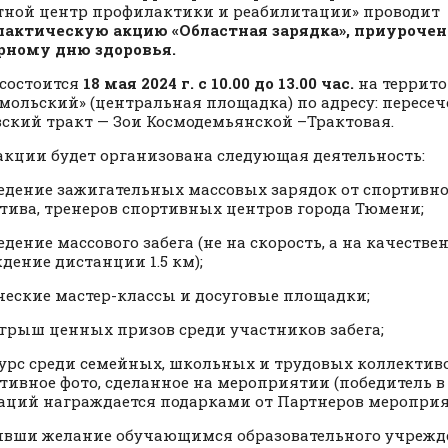
тной центр профилактики и реабилитации» проводит
актическую акцию «Областная зарядка», приуроче
рному дню здоровья.
состоится
18 мая 2024 г. с 10.00 до 13.00
час.
на террито
мольский» (центральная площадка) по адресу: пересе
ский тракт — Зои Космодемьянской –Трактовая.
 акции будет организована следующая деятельность:
едение зажигательных массовых зарядок от спортивно
тива, тренеров спортивных центров города Тюмени;
едение массового забега (не на скорость, а на качестве
дение дистанции 1.5 км);
ческие мастер-классы и досуговые площадки;
грыш ценных призов среди участников забега;
урс среди семейных, школьных и трудовых коллектив
тивное фото, сделанное на мероприятии (победитель в
ций награждается подарками от Партнеров меропри
вши желание обучающимся образовательного учрежде