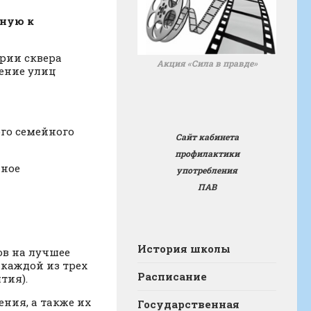
нную к
рии сквера
Акция «Сила в правде»
чение улиц
го семейного
Сайт кабинета
профилактики
нное
употребления
ПАВ
История школы
ов на лучшее
 каждой из трех
Расписание
ятия).
ния, а также их
Государственная