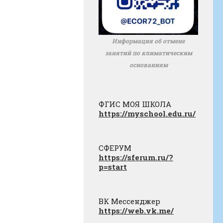
Информация об отмене
занятий по климатическим
основаниям
ФГИС МОЯ ШКОЛА
https://myschool.edu.ru/
СФЕРУМ
https://sferum.ru/?
p=start
ВК Мессенджер
https://web.vk.me/