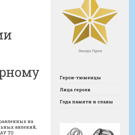
ии
Звезда Героя
ирному
Герои-тюменцы
Лица героев
Года памяти и славы
равленных на
льных явлений,
ГАУ ТО