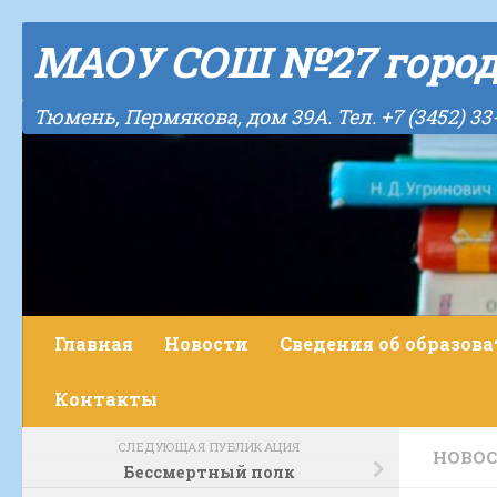
Skip to content
МАОУ СОШ №27 горо
Тюмень, Пермякова, дом 39А. Тел. +7 (3452) 33
Главная
Новости
Сведения об образов
Контакты
СЛЕДУЮЩАЯ ПУБЛИКАЦИЯ
НОВО
Бессмертный полк