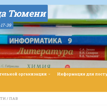
да Тюмени
-17-39
ательной организации
Информация для пос
СТИ
/
ПАВ