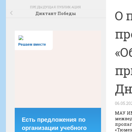
ПРЕДЫДУЩАЯ ПУБЛИКАЦИЯ
О 
Диктант Победы
пр
Решаем вместе
«О
пр
Дн
06.05.20
МАУ ИМ
межвед
Есть предложения по
пропаг
организации учебного
«Тюмен