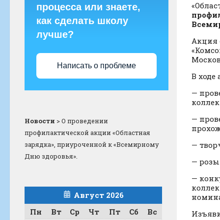
«Облас
процесса или знаете,
профил
как сделать школу
Всеми
лучше?
Акция 
«Комсо
Москов
Написать о проблеме
В ходе
— пров
коллек
— пров
Новости
>
О проведении
прохож
профилактической акции «Областная
зарядка», приуроченной к «Всемирному
— твор
Дню здоровья».
— розы
— конк
коллек
Август 2026
номина
Пн
Вт
Ср
Чт
Пт
Сб
Вс
Изъяви