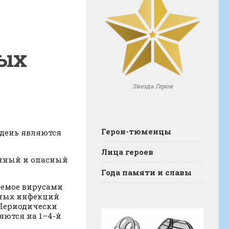
ных
Звезда Героя
Герои-тюменцы
день являются
Лица героев
нный и опасный
Года памяти и славы
аемое вирусами
сных инфекций
 Периодически
яются на 1–4-й