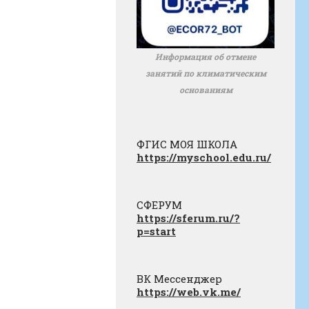
Информация об отмене
занятий по климатическим
основаниям
ФГИС МОЯ ШКОЛА
https://myschool.edu.ru/
СФЕРУМ
https://sferum.ru/?
p=start
ВК Мессенджер
https://web.vk.me/