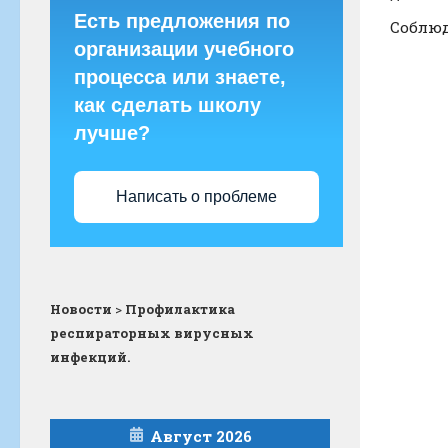
Есть предложения по
Соблюд
организации учебного
процесса или знаете,
как сделать школу
лучше?
Написать о проблеме
Новости
>
Профилактика
респираторных вирусных
инфекций.
Август 2026