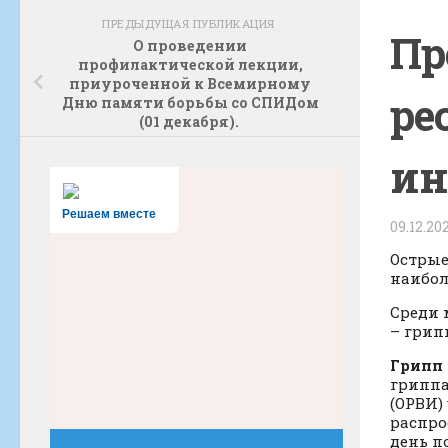
ПРЕДЫДУЩАЯ ПУБЛИКАЦИЯ
Пр
О проведении
профилактической лекции,
приуроченной к Всемирному
ре
Дню памяти борьбы со СПИДом
(01 декабря).
ин
Решаем вместе
09.12.20
Острые
наибол
Среди 
– грип
Грипп
гриппа
(ОРВИ)
распро
день п