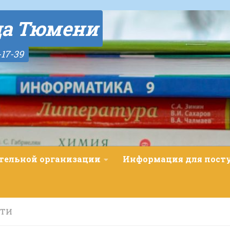
да Тюмени
-17-39
ательной организации
Информация для пос
СТИ