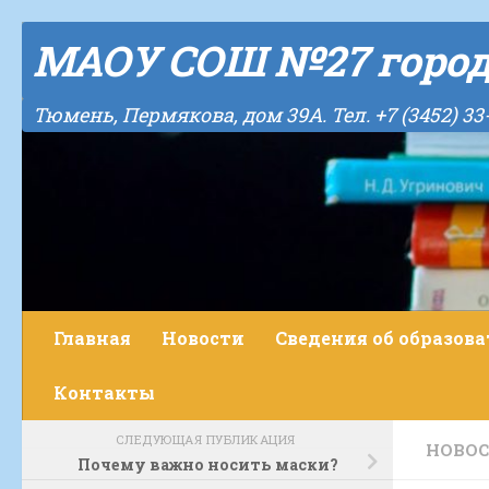
Skip to content
МАОУ СОШ №27 горо
Тюмень, Пермякова, дом 39А. Тел. +7 (3452) 33
Главная
Новости
Сведения об образов
Контакты
СЛЕДУЮЩАЯ ПУБЛИКАЦИЯ
НОВО
Почему важно носить маски?