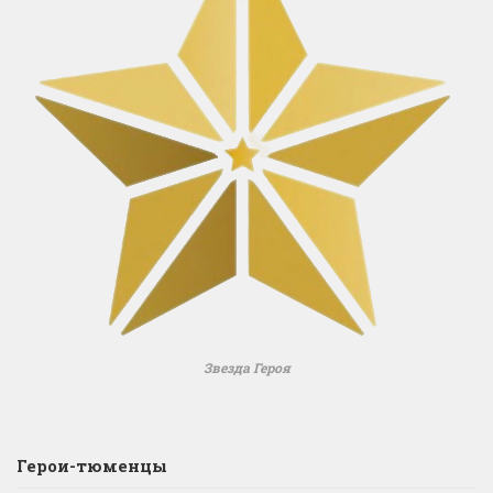
Звезда Героя
Герои-тюменцы