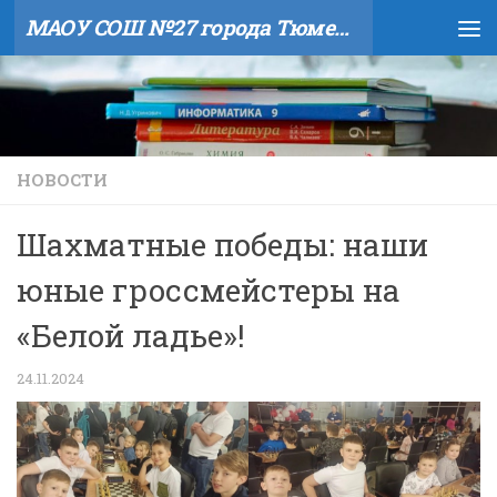
МАОУ СОШ №27 города Тюмени
Skip to content
НОВОСТИ
Шахматные победы: наши
юные гроссмейстеры на
«Белой ладье»!
24.11.2024