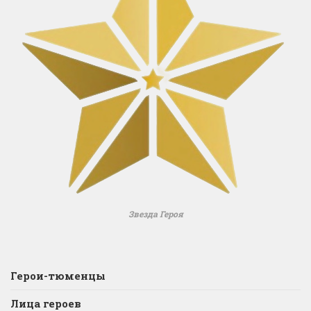
Звезда Героя
Герои-тюменцы
Лица героев