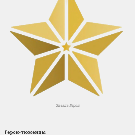
Звезда Героя
Герои-тюменцы