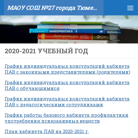
МАОУ СОШ №27 города Тюмени
Skip to content
2020-2021 УЧЕБНЫЙ ГОД
График индивидуальных консультаций кабинета
ПАВ с законными представителями (родителями)
График индивидуальных консультаций кабинета
ПАВ с обучающимися
График индивидуальных консультаций кабинета
ПАВ с педагогическими сотрудниками
График работы базового кабинета профилактики
употребления психоакивных веществ
План кабинета ПАВ на 2020-2021 г.