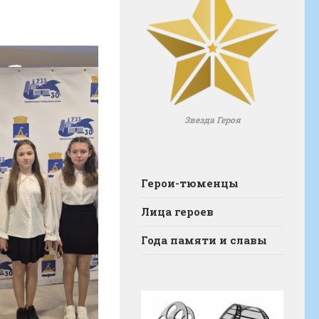
Звезда Героя
Герои-тюменцы
Лица героев
Года памяти и славы