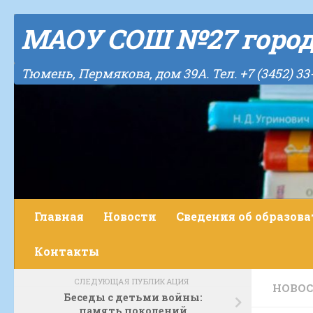
Skip to content
МАОУ СОШ №27 горо
Тюмень, Пермякова, дом 39А. Тел. +7 (3452) 33
Главная
Новости
Сведения об образов
Контакты
СЛЕДУЮЩАЯ ПУБЛИКАЦИЯ
НОВО
Беседы с детьми войны:
память поколений