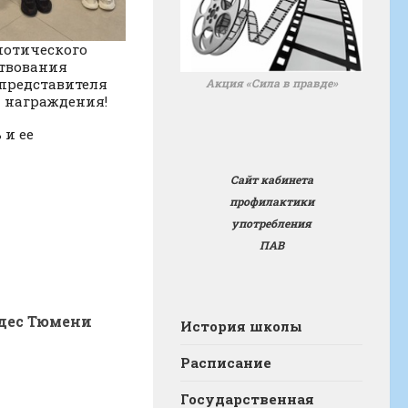
иотического
ствования
представителя
Акция «Сила в правде»
й награждения!
 и ее
Сайт кабинета
профилактики
употребления
ПАВ
дес Тюмени
История школы
Расписание
Государственная