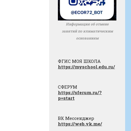
Информация об отмене
занятий по климатическим
основаниям
ФГИС МОЯ ШКОЛА
https://myschool.edu.ru/
СФЕРУМ
https://sferum.ru/?
p=start
ВК Мессенджер
https://web.vk.me/