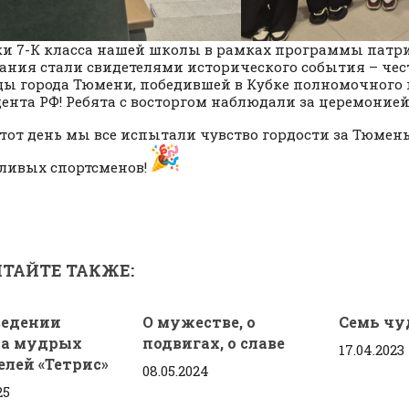
и 7-К класса нашей школы в рамках программы патр
ания стали свидетелями исторического события – че
ы города Тюмени, победившей в Кубке полномочного 
ента РФ! Ребята с восторгом наблюдали за церемоние
тот день мы все испытали чувство гордости за Тюмень
ливых спортсменов!
ТАЙТЕ ТАКЖЕ:
ведении
О мужестве, о
Семь чу
а мудрых
подвигах, о славе
17.04.2023
елей «Тетрис»
08.05.2024
25