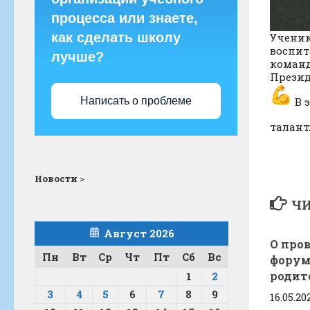
процесса или знаете,
как сделать школу
Ученик
воспит
лучше?
команд
Презид
Написать о проблеме
В э
талант
Новости
>
ЧИ
Август 2026
О про
Пн
Вт
Ср
Чт
Пт
Сб
Вс
форум
родит
1
2
3
4
5
6
7
8
9
16.05.20