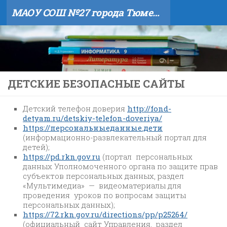
МАОУ СОШ №27 города Тюмени
Skip to content
ДЕТСКИЕ БЕЗОПАСНЫЕ САЙТЫ
Детский телефон доверия
http://fond-
detyam.ru/detskiy-telefon-doveriya/
https://персональныеданные.дети
(информационно-развлекательный портал для
детей);
https://pd.rkn.gov.ru
(портал персональных
данных Уполномоченного органа по защите прав
субъектов персональных данных, раздел
«Мультимедиа» — видеоматериалы для
проведения уроков по вопросам защиты
персональных данных);
https://72.rkn.gov.ru/directions/pp/p25264/
(официальный сайт Управления, раздел