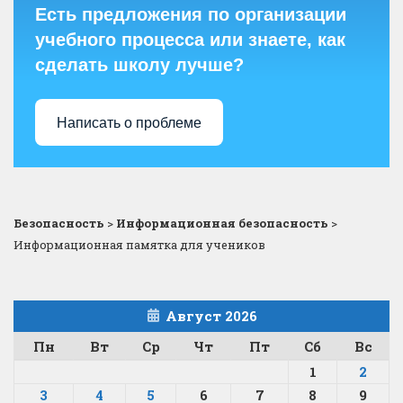
Есть предложения по организации
учебного процесса или знаете, как
сделать школу лучше?
Написать о проблеме
Безопасность
>
Информационная безопасность
>
Информационная памятка для учеников
Август 2026
Пн
Вт
Ср
Чт
Пт
Сб
Вс
1
2
3
4
5
6
7
8
9