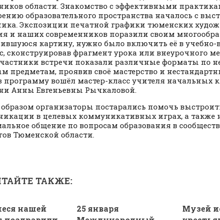
ников области. Знакомство с эффективными практика
ению образовательного пространства началось с выст
ика. Экспозиции печатной графики тюменских худо
ия и наших современников поразили своим многообра
ившуюся картину, нужно было включить её в учебно
с, сконструировав фрагмент урока или внеурочного м
участники встречи показали различные форматы по 
м предметам, проявив своё мастерство и нестандартн
в программу вошёл мастер-класс учителя начальных 
ни Анны Евгеньевны Рычкаловой.
образом организаторы постарались помочь выстроит
икации в целевых коммуникативных играх, а также 
альное общение по вопросам образования в сообщест
гов Тюменской области.
ТАЙТЕ ТАКЖЕ:
еся нашей
25 января
Музей и
 поздравили
Международный
крестья