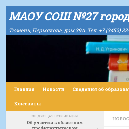
Skip to content
МАОУ СОШ №27 горо
Тюмень, Пермякова, дом 39А. Тел. +7 (3452) 33
Главная
Новости
Сведения об образов
Контакты
СЛЕДУЮЩАЯ ПУБЛИКАЦИЯ
НОВО
Об участии в областном
профилактическом