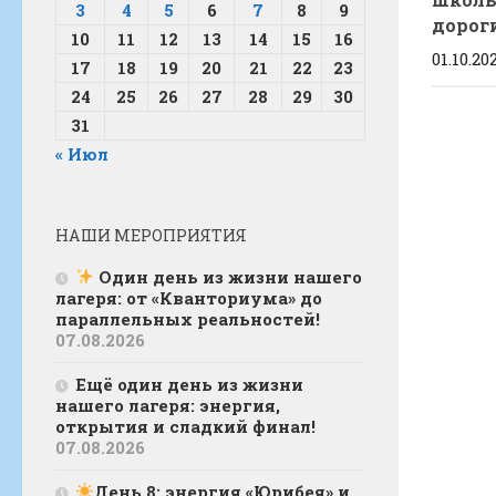
3
4
5
6
7
8
9
дорог
10
11
12
13
14
15
16
01.10.20
17
18
19
20
21
22
23
24
25
26
27
28
29
30
31
« Июл
НАШИ МЕРОПРИЯТИЯ
Один день из жизни нашего
лагеря: от «Кванториума» до
параллельных реальностей!
07.08.2026
Ещё один день из жизни
нашего лагеря: энергия,
открытия и сладкий финал!
07.08.2026
День 8: энергия «Юрибея» и