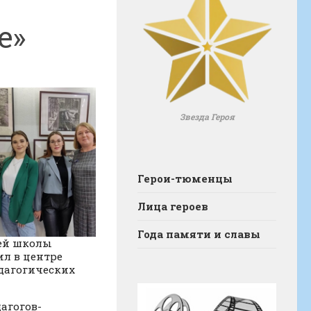
е»
Звезда Героя
Герои-тюменцы
Лица героев
Года памяти и славы
шей школы
ил в центре
дагогических
агогов-