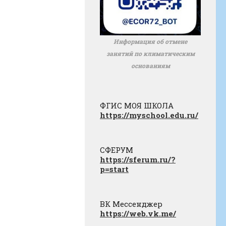
Информация об отмене
занятий по климатическим
основаниям
ФГИС МОЯ ШКОЛА
https://myschool.edu.ru/
СФЕРУМ
https://sferum.ru/?
p=start
ВК Мессенджер
https://web.vk.me/