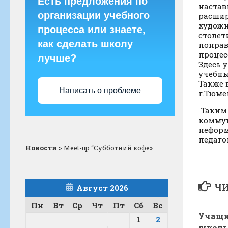
Есть предложения по
настав
организации учебного
расшир
художн
процесса или знаете,
столет
как сделать школу
понрав
процес
лучше?
Здесь 
учебны
Также 
Написать о проблеме
г.Тюме
Таким 
коммун
неформ
педаго
Новости
>
Meet-up “Субботний кофе»
ЧИ
Август 2026
Пн
Вт
Ср
Чт
Пт
Сб
Вс
Учащи
1
2
школы