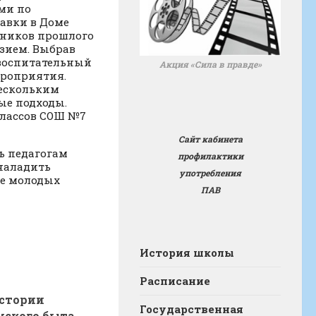
ми по
авки в Доме
жников прошлого
зием. Выбрав
-воспитательный
Акция «Сила в правде»
ероприятия.
нескольким
ые подходы.
классов СОШ №7
Сайт кабинета
ь педагогам
профилактики
наладить
употребления
ве молодых
ПАВ
История школы
Расписание
стории
Государственная
нского быта