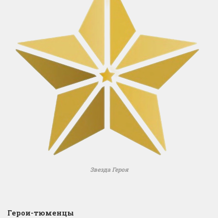
Звезда Героя
Герои-тюменцы