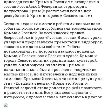
присоединение Крыма к России т.е. вхождение в
состав Российской Федерации территории
полуострова Крым (с расположенной на ней
республикой Крым и городом Севастополем).
Сегодня педагоги вместе с ребятами вспоминали
события, которые способствовали воссоединению
Крыма с Россией. Во всех классах прошел
Всероссийский урок «Русская весна». В ходе урока
учащимся представлены презентация, видеоурок,
связанные с данным событием. Ребята
познакомились с историей взаимоотношений
Крыма и России, роли России в судьбе Крыма и
города Севастополь, их традициями, культурой,
узнали о природном значении Крыма. В
начальной школе были проведены творческие
мастер-классы по изготовлению подснежников –
символов Крымской весны, а также по рисунку на
тему «Крымская весна», «Крым это Россия».
Главной задачей стало донести до ребят важность
и радость этого дня. Все учащиеся слушали с
интересом, с удовольствием включались в диалог.