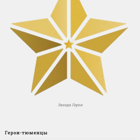
Звезда Героя
Герои-тюменцы