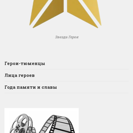
Звезда Героя
Герои-тюменцы
Лица героев
Года памяти и славы