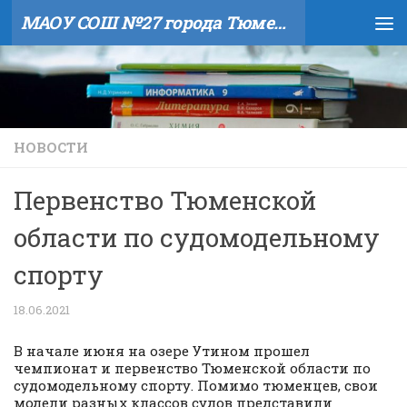
МАОУ СОШ №27 города Тюмени
Skip to content
НОВОСТИ
Первенство Тюменской
области по судомодельному
спорту
18.06.2021
В начале июня на озере Утином прошел
чемпионат и первенство Тюменской области по
судомодельному спорту. Помимо тюменцев, свои
модели разных классов судов представили