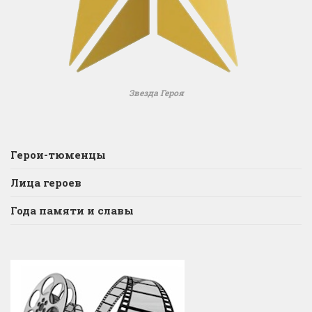
Звезда Героя
Герои-тюменцы
Лица героев
Года памяти и славы