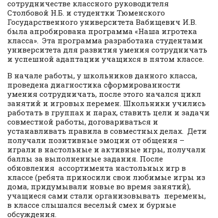
сотрудничестве классного руководителя
Столбовой Н.Б. и студентки Тюменского
Государственного университета Вабищевич И.В.
была апробирована программа «Наша игротека
класса». Эта программа разработана студентами
университета для развития умения сотрудничать
и успешной адаптации учащихся в пятом классе.
В начале работы, у школьников данного класса,
проведена диагностика сформированности
умения сотрудничать, после этого начался цикл
занятий и игровых перемен. Школьники учились
работать в группах и парах, ставить цели и задачи
совместной работы, договариваться и
устанавливать правила в совместных делах. Дети
получали позитивные эмоции от общения –
играли в настольные и активные игры, получали
баллы за выполненные задания. После
обновления ассортимента настольных игр в
классе (ребята приносили свои любимые игры из
дома, придумывали новые во время занятий),
учащиеся сами стали организовывать перемены,
в классе слышался веселый смех и бурные
обсуждения.