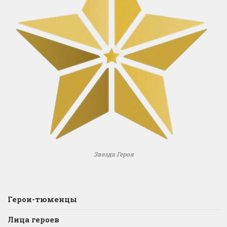
Звезда Героя
Герои-тюменцы
Лица героев