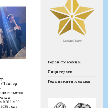
Звезда Героя
Герои-тюменцы
Лица героев
гр
Года памяти и славы
 «Пионер-
о
авительства
-лиги
 КВН с 30
2025 года