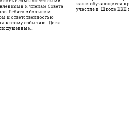
ились с самыми теплыми
наши обучающиеся п
влениями к членам Совета
участие в Школе КВН на
нов. Ребята с большим
ом и ответственностью
и к этому событию. Дети
и душевные...