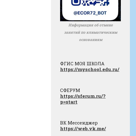
Информация об отмене
занятий по климатическим
основаниям
ФГИС МОЯ ШКОЛА
https://myschool.edu.ru/
СФЕРУМ
https://sferum.ru/?
p=start
ВК Мессенджер
https://web.vk.me/