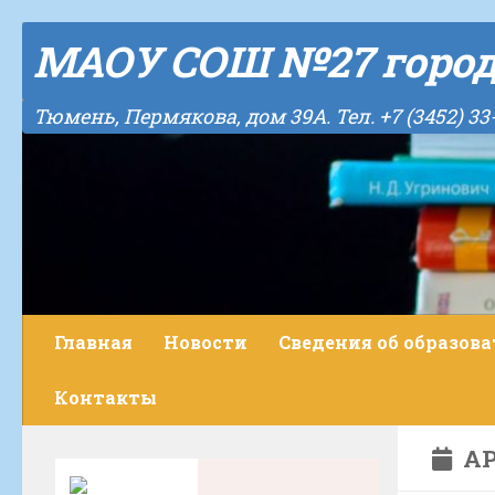
Skip to content
МАОУ СОШ №27 горо
Тюмень, Пермякова, дом 39А. Тел. +7 (3452) 33
Главная
Новости
Сведения об образов
Контакты
АР