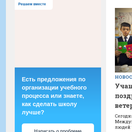
Решаем вместе
НОВО
Есть предложения по
Учащ
организации учебного
позд
процесса или знаете,
как сделать школу
вете
лучше?
Сегодн
Между
людей
Написать о проблеме