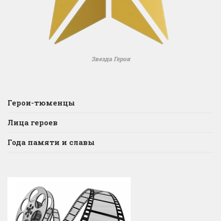
Звезда Героя
Герои-тюменцы
Лица героев
Года памяти и славы